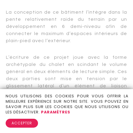
La conception de ce bâtiment l’intègre dans la
pente relativement raide du terrain par un
développement en 6 demi-niveau afin de
connecter le maximum d’espaces intérieurs de
plain-pied avec l’extérieur.
L’écriture de ce projet joue avec la forme
archétypale du chalet en scindant le volume
général en deux éléments de lecture simple. Ces
deux parties sont mise en tension par le
glissement latéral d’un élément de liaison
dissocié par l’utilisation d’un revêtement en tôle
NOUS UTILISONS DES COOKIES POUR VOUS OFFRIR LA
et par l’absence de débord de toit. Ce jeu de
MEILLEURE EXPÉRIENCE SUR NOTRE SITE. VOUS POUVEZ EN
SAVOIR PLUS SUR LES COOKIES QUE NOUS UTILISONS OU
glissement provoque en façade Sud un patio
LES DÉSACTIVER.
PARAMÈTRES
protégé des vents et offrant un espace de vie
extérieur pour toutes les saisons et en façade
ACCEPTER
Nord, un développé de la façade permettant