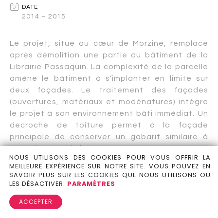
DATE
2014 – 2015
Le projet, situé au cœur de Morzine, remplace
après démolition une partie du bâtiment de la
Librairie Passaquin. La complexité de la parcelle
amène le bâtiment à s’implanter en limite sur
deux façades. Le traitement des façades
(ouvertures, matériaux et modénatures) intègre
le projet à son environnement bâti immédiat. Un
décroché de toiture permet à la façade
principale de conserver un gabarit similaire à
ceux du reste de la rue.
NOUS UTILISONS DES COOKIES POUR VOUS OFFRIR LA
MEILLEURE EXPÉRIENCE SUR NOTRE SITE. VOUS POUVEZ EN
SAVOIR PLUS SUR LES COOKIES QUE NOUS UTILISONS OU
Le sous-sol est conservé et agrandi et le RdC
LES DÉSACTIVER.
PARAMÈTRES
est réaménagé en commerces. Les quatre
étages supérieurs sont organisés en deux
ACCEPTER
grands appartements, un duplex et un triplex,