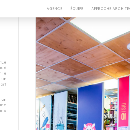
AGENCE
ÉQUIPE
APPROCHE ARCHITE
“Le
aud
r le
 un
ort
 un
une
une